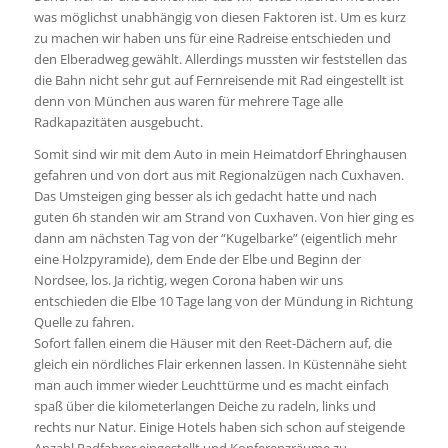
was möglichst unabhängig von diesen Faktoren ist. Um es kurz
zu machen wir haben uns für eine Radreise entschieden und
den Elberadweg gewählt. Allerdings mussten wir feststellen das
die Bahn nicht sehr gut auf Fernreisende mit Rad eingestellt ist
denn von München aus waren für mehrere Tage alle
Radkapazitäten ausgebucht.
Somit sind wir mit dem Auto in mein Heimatdorf Ehringhausen
gefahren und von dort aus mit Regionalzügen nach Cuxhaven.
Das Umsteigen ging besser als ich gedacht hatte und nach
guten 6h standen wir am Strand von Cuxhaven. Von hier ging es
dann am nächsten Tag von der “Kugelbarke” (eigentlich mehr
eine Holzpyramide), dem Ende der Elbe und Beginn der
Nordsee, los. Ja richtig, wegen Corona haben wir uns
entschieden die Elbe 10 Tage lang von der Mündung in Richtung
Quelle zu fahren.
Sofort fallen einem die Häuser mit den Reet-Dächern auf, die
gleich ein nördliches Flair erkennen lassen. In Küstennähe sieht
man auch immer wieder Leuchttürme und es macht einfach
spaß über die kilometerlangen Deiche zu radeln, links und
rechts nur Natur. Einige Hotels haben sich schon auf steigende