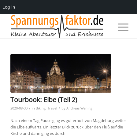
Log In
Tourbook: Elbe (Teil 2)
/
/
2020-08-30
in
Biking
,
Travel
by
Andreas Wening
Nach einem Tag Pause ging es gut erholt von Magdeburg weiter
die Elbe aufwärts. Ein letzter Blick zurück über den Fluß auf die
Kirche und dann ging es durch