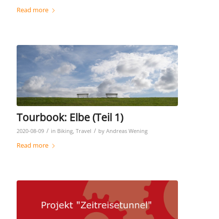
Read more
Tourbook: Elbe (Teil 1)
/
/
2020-08-09
in
Biking
,
Travel
by
Andreas Wening
Read more