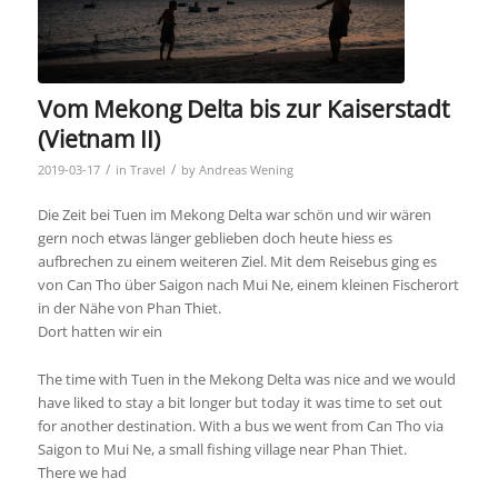
Vom Mekong Delta bis zur Kaiserstadt
(Vietnam II)
/
/
2019-03-17
in
Travel
by
Andreas Wening
Die Zeit bei Tuen im Mekong Delta war schön und wir wären
gern noch etwas länger geblieben doch heute hiess es
aufbrechen zu einem weiteren Ziel. Mit dem Reisebus ging es
von Can Tho über Saigon nach Mui Ne, einem kleinen Fischerort
in der Nähe von Phan Thiet.
Dort hatten wir ein
The time with Tuen in the Mekong Delta was nice and we would
have liked to stay a bit longer but today it was time to set out
for another destination. With a bus we went from Can Tho via
Saigon to Mui Ne, a small fishing village near Phan Thiet.
There we had