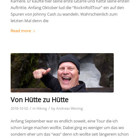
Karriere. Er kaufte hier seine erste Gitarre und hatte seine ersten
Auftritte. Anfang Oktober lud die “RocknRollTour” ein auf den
Spuren von Johnny Cash zu wandeln. Wahrscheinlich zum
letzten Mal denn die
Read more
Von Hütte zu Hütte
/
/
2018-10-02
in
Hiking
by
Andreas Wening
Anfang September war es endlich soweit, eine Tour die ich
schon lange machen wollte. Dabei ging es weniger um das wo
sondern eher um das “was” denn ich wollte seit längerem schon