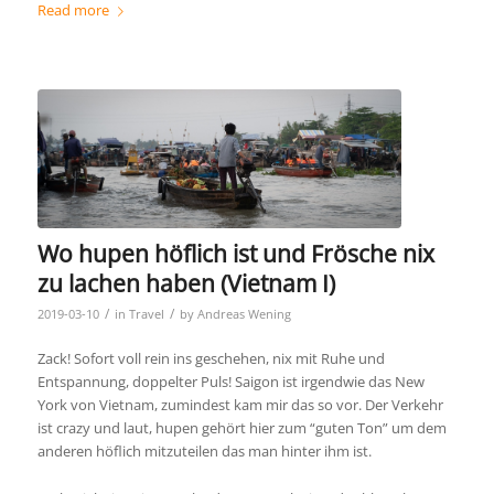
Read more
Wo hupen höflich ist und Frösche nix
zu lachen haben (Vietnam I)
/
/
2019-03-10
in
Travel
by
Andreas Wening
Zack! Sofort voll rein ins geschehen, nix mit Ruhe und
Entspannung, doppelter Puls! Saigon ist irgendwie das New
York von Vietnam, zumindest kam mir das so vor. Der Verkehr
ist crazy und laut, hupen gehört hier zum “guten Ton” um dem
anderen höflich mitzuteilen das man hinter ihm ist.