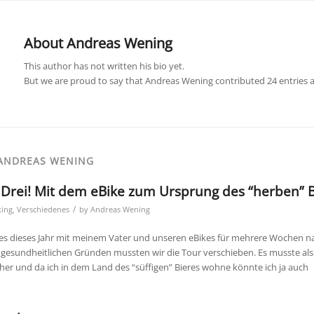
About
Andreas Wening
This author has not written his bio yet.
But we are proud to say that
Andreas Wening
contributed 24 entries a
 ANDREAS WENING
, Drei! Mit dem eBike zum Ursprung des “herben” 
/
king
,
Verschiedenes
by
Andreas Wening
te es dieses Jahr mit meinem Vater und unseren eBikes für mehrere Wochen
 gesundheitlichen Gründen mussten wir die Tour verschieben. Es musste also
 her und da ich in dem Land des “süffigen” Bieres wohne könnte ich ja auch