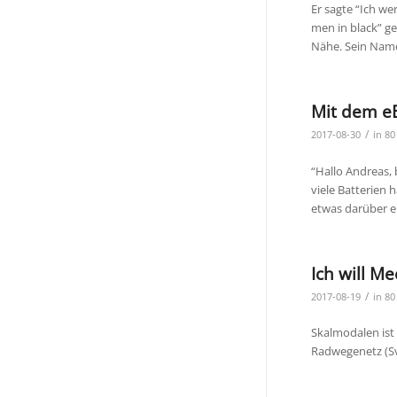
Er sagte “Ich w
men in black” ge
Nähe. Sein Nam
Mit dem eB
/
2017-08-30
in
80
“Hallo Andreas,
viele Batterien 
etwas darüber e
Ich will Me
/
2017-08-19
in
80
Skalmodalen ist 
Radwegenetz (Sv