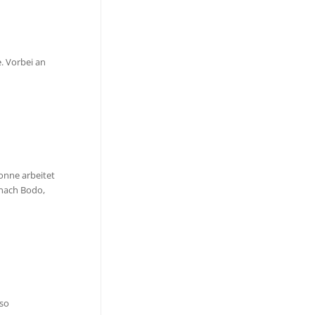
. Vorbei an
onne arbeitet
 nach Bodo,
 so