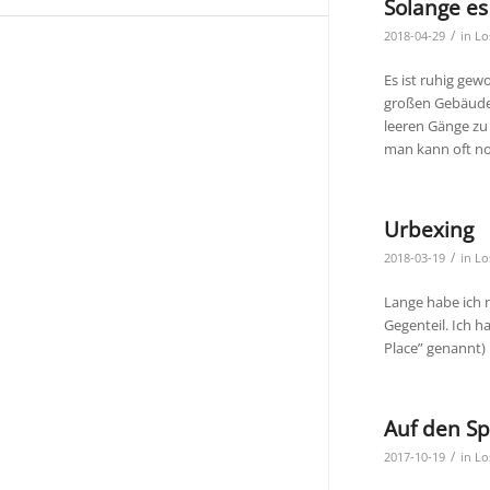
Solange es
/
2018-04-29
in
Lo
Es ist ruhig gew
großen Gebäude 
leeren Gänge zu
man kann oft n
Urbexing
/
2018-03-19
in
Lo
Lange habe ich n
Gegenteil. Ich h
Place” genannt)
Auf den S
/
2017-10-19
in
Lo