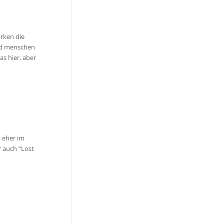
irken die
und menschen
s hier, aber
, eher im
r auch “Lost