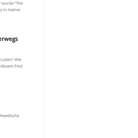
Er wurde “The
nz in meiner
terwegs
 Laden? Wie
n diesem Post
schwedische