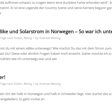
erde aufhören schwarz zu tragen wenn eine dunklere Farbe erfunden wird”. 
nannt. Er ist eine Legende der Country Szene und seine Karriere begann ga
e
ike und Solarstrom in Norwegen – So war ich un
/
 Tage nach Süden
,
Biking
by
Andreas Wening
 bist du mit einem eBike unterwegs? Wie machst Du das mit dem Strom zum
hast Du? Diese oder ähnlich Fragen haben mich erreicht. Daher möchte ich i
rzählen wie ich unterwegs war und wie
er!
/
 Tage nach Süden
,
Biking
by
Andreas Wening
ein Ort der halb in Norwegen und halb in Schweden liegt. Hier startet das 
erigeleden). Es geht vorbei an