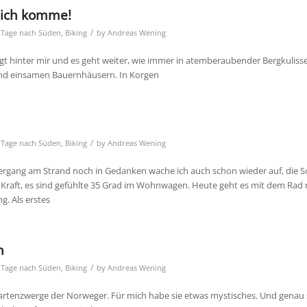
ich komme!
/
 Tage nach Süden
,
Biking
by
Andreas Wening
egt hinter mir und es geht weiter, wie immer in atemberaubender Bergkulisse
nd einsamen Bauernhäusern. In Korgen
/
 Tage nach Süden
,
Biking
by
Andreas Wening
gang am Strand noch in Gedanken wache ich auch schon wieder auf, die S
r Kraft, es sind gefühlte 35 Grad im Wohnwagen. Heute geht es mit dem Rad
g. Als erstes
n
/
 Tage nach Süden
,
Biking
by
Andreas Wening
 Gartenzwerge der Norweger. Für mich habe sie etwas mystisches. Und genau