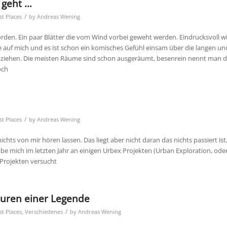
 geht …
/
st Places
by
Andreas Wening
orden. Ein paar Blätter die vom Wind vorbei geweht werden. Eindrucksvoll w
auf mich und es ist schon ein komisches Gefühl einsam über die langen 
 ziehen. Die meisten Räume sind schon ausgeräumt, besenrein nennt man da
och
/
st Places
by
Andreas Wening
ichts von mir hören lassen. Das liegt aber nicht daran das nichts passiert ist
abe mich im letzten Jahr an einigen Urbex Projekten (Urban Exploration, ode
 Projekten versucht
puren einer Legende
/
st Places
,
Verschiedenes
by
Andreas Wening