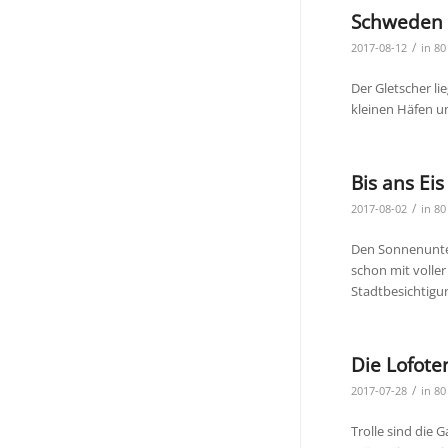
Schweden 
/
2017-08-12
in
80
Der Gletscher li
kleinen Häfen u
Bis ans Eis
/
2017-08-02
in
80
Den Sonnenunter
schon mit volle
Stadtbesichtigun
Die Lofote
/
2017-07-28
in
80
Trolle sind die